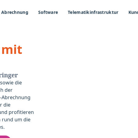
Abrechnung
Software
Telematikinfrastruktur
Kun
 mit
ringer
sowie die
ch der
A-Abrechnung
r die
nd profitieren
 rund um die
s.