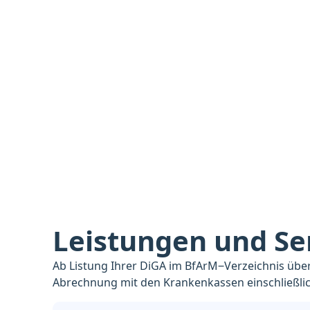
erfüllen Sie alle gesetzlichen
Voraussetzungen für die Erstattung Ihre
DiGA durch die Krankenkassen und
profitieren zudem von optimierten
Prozessen und Lösungen rund um die
Validierung und Abrechnung Ihrer
Freischaltcodes.
Leistungen und Se
Ab Listung Ihrer DiGA im BfArM‒Verzeichnis übe
Abrechnung mit den Krankenkassen einschließlic