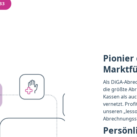
33
Pionier
Marktf
Als DiGA-Abre
die größte Ab
Kassen als auc
vernetzt. Prof
unseren „lesso
Abrechnungssi
Persönl