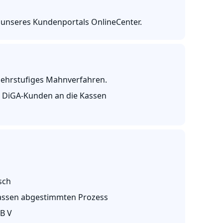
 unseres Kundenportals OnlineCenter.
mehrstufiges Mahnverfahren.
r DiGA-Kunden an die Kassen
sch
 Kassen abgestimmten Prozess
B V