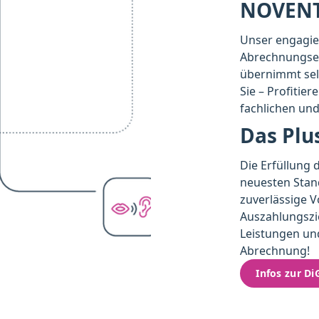
NOVENT
Unser engagie
Abrechnungsex
übernimmt selb
Sie – Profitie
fachlichen un
Das Plu
Die Erfüllung
neuesten Stand
zuverlässige 
Auszahlungszie
Leistungen un
Abrechnung!
Infos zur D