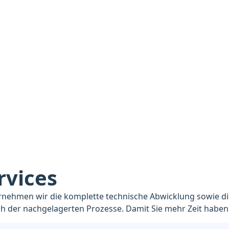
Zahlungseingänge von den
r
Krankenkassen einschließlich Mahnwesen
kümmern wir uns.
Sie planen mit Zahlungseingängen zu
festen Terminen!
rvices
rnehmen wir die komplette technische Abwicklung sowie di
h der nachgelagerten Prozesse. Damit Sie mehr Zeit haben