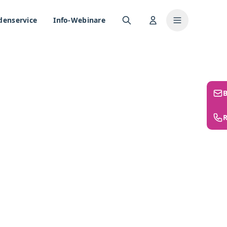
denservice
Info-Webinare
R